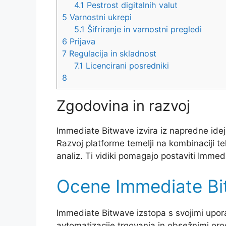
4.1
Pestrost digitalnih valut
5
Varnostni ukrepi
5.1
Šifriranje in varnostni pregledi
6
Prijava
7
Regulacija in skladnost
7.1
Licencirani posredniki
8
Zgodovina in razvoj
Immediate Bitwave izvira iz napredne ideje
Razvoj platforme temelji na kombinaciji te
analiz. Ti vidiki pomagajo postaviti Immed
Ocene Immediate Bi
Immediate Bitwave izstopa s svojimi upor
avtomatizacije trgovanja in obsežnimi orodj