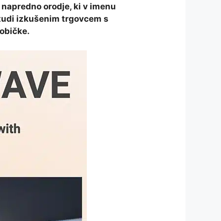
e napredno orodje, ki v imenu
 tudi izkušenim trgovcem s
dobičke.