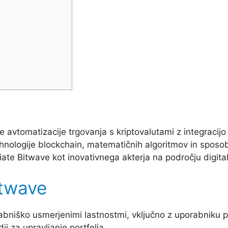
 avtomatizacije trgovanja s kriptovalutami z integracijo 
hnologije blockchain, matematičnih algoritmov in sposobn
iate Bitwave kot inovativnega akterja na področju digita
twave
abniško usmerjenimi lastnostmi, vključno z uporabniku 
i za upravljanje portfelja.