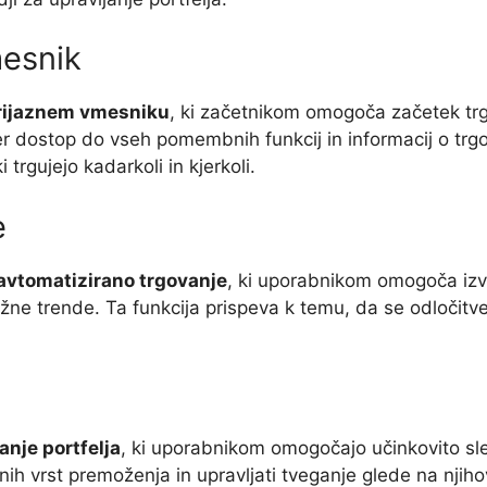
mesnik
rijaznem vmesniku
, ki začetnikom omogoča začetek tr
r dostop do vseh pomembnih funkcij in informacij o tr
 trgujejo kadarkoli in kjerkoli.
e
avtomatizirano trgovanje
, ki uporabnikom omogoča izva
tržne trende. Ta funkcija prispeva k temu, da se odločit
anje portfelja
, ki uporabnikom omogočajo učinkovito sle
ih vrst premoženja in upravljati tveganje glede na njiho