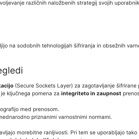
oljevanje različnih naložbenih strategij svojih uporabnik
ijo na sodobnih tehnologijah šifriranja in obsežnih varn
egledi
kacijo
(Secure Sockets Layer) za zagotavljanje šifriran
ja je ključnega pomena za
integriteto in zaupnost
prenos
ptografijo med prenosom.
mednarodno priznanimi varnostnimi normami.
vljajo morebitne ranljivosti. Pri tem se uporabljajo tako 