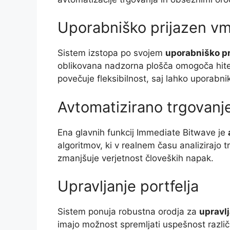
Uporabniško prijazen v
Sistem izstopa po svojem
uporabniško p
oblikovana nadzorna plošča omogoča hite
povečuje fleksibilnost, saj lahko uporabniki
Avtomatizirano trgovanj
Ena glavnih funkcij Immediate Bitwave je
algoritmov, ki v realnem času analizirajo 
zmanjšuje verjetnost človeških napak.
Upravljanje portfelja
Sistem ponuja robustna orodja za
upravlj
imajo možnost spremljati uspešnost različn