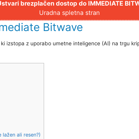
Ustvari brezplačen dostop do IMMEDIATE BI
Uradna spletna stran
mmediate Bitwave
i izstopa z uporabo umetne inteligence (AI) na trgu kript
lažen ali resen?)