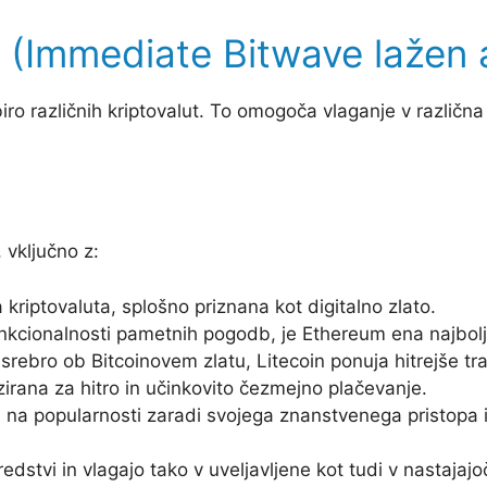
 (Immediate Bitwave lažen a
o različnih kriptovalut. To omogoča vlaganje v različna d
 vključno z:
 kriptovaluta, splošno priznana kot digitalno zlato.
nkcionalnosti pametnih pogodb, je Ethereum ena najbolj 
rebro ob Bitcoinovem zlatu, Litecoin ponuja hitrejše tr
zirana za hitro in učinkovito čezmejno plačevanje.
na popularnosti zaradi svojega znanstvenega pristopa i
redstvi in vlagajo tako v uveljavljene kot tudi v nastaja