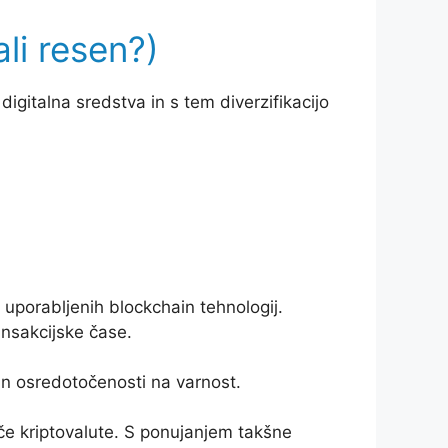
li resen?)
igitalna sredstva in s tem diverzifikacijo
uporabljenih blockchain tehnologij.
ansakcijske čase.
n osredotočenosti na varnost.
joče kriptovalute. S ponujanjem takšne