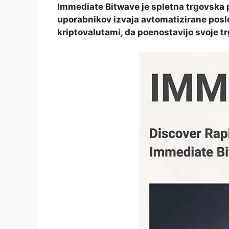
Immediate Bitwave je spletna trgovska pl
uporabnikov izvaja avtomatizirane posle
kriptovalutami, da poenostavijo svoje t