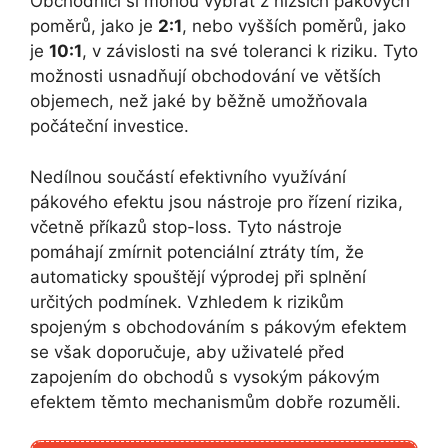
Obchodníci si mohou vybrat z nižších pákových
poměrů, jako je
2:1
, nebo vyšších poměrů, jako
je
10:1
, v závislosti na své toleranci k riziku. Tyto
možnosti usnadňují obchodování ve větších
objemech, než jaké by běžně umožňovala
počáteční investice.
Nedílnou součástí efektivního využívání
pákového efektu jsou nástroje pro řízení rizika,
včetně příkazů stop-loss. Tyto nástroje
pomáhají zmírnit potenciální ztráty tím, že
automaticky spouštějí výprodej při splnění
určitých podmínek. Vzhledem k rizikům
spojeným s obchodováním s pákovým efektem
se však doporučuje, aby uživatelé před
zapojením do obchodů s vysokým pákovým
efektem těmto mechanismům dobře rozuměli.