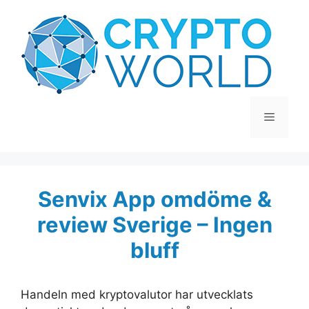
Hoppa
till
innehåll
Meny
Senvix App omdöme &
review Sverige – Ingen
bluff
Handeln med kryptovalutor har utvecklats