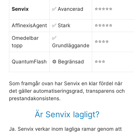
Senvix
✅ Avancerad
⭐️⭐️⭐️⭐️⭐️
AffinexisAgent
✅ Stark
⭐️⭐️⭐️⭐️⭐️
Omedelbar
✅
⭐️⭐️⭐️⭐️
topp
Grundläggande
QuantumFlash
⚙️ Begränsad
⭐️⭐️⭐️
Som framgår ovan har Senvix en klar fördel när
det gäller automatiseringsgrad, transparens och
prestandakonsistens.
Är Senvix lagligt?
Ja. Senvix verkar inom lagliga ramar genom att