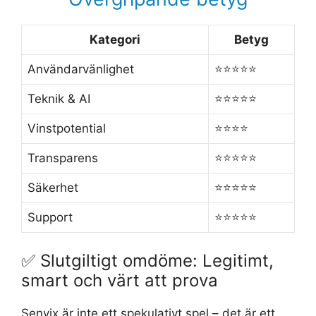
Kategori
Betyg
Användarvänlighet
⭐️⭐️⭐️⭐️⭐️
Teknik & AI
⭐️⭐️⭐️⭐️⭐️
Vinstpotential
⭐️⭐️⭐️⭐️
Transparens
⭐️⭐️⭐️⭐️⭐️
Säkerhet
⭐️⭐️⭐️⭐️⭐️
Support
⭐️⭐️⭐️⭐️⭐️
✅ Slutgiltigt omdöme: Legitimt,
smart och värt att prova
Senvix är inte ett spekulativt spel – det är ett