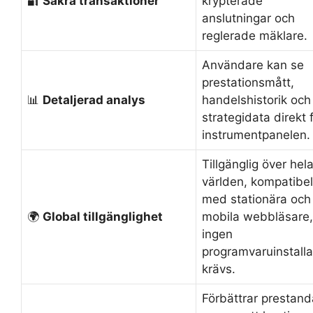
🔐
Säkra transaktioner
krypterade
anslutningar och
reglerade mäklare.
Användare kan se
prestationsmått,
📊
Detaljerad analys
handelshistorik och
strategidata direkt 
instrumentpanelen.
Tillgänglig över hel
världen, kompatibel
med stationära och
🌍
Global tillgänglighet
mobila webbläsare,
ingen
programvaruinstalla
krävs.
Förbättrar prestan