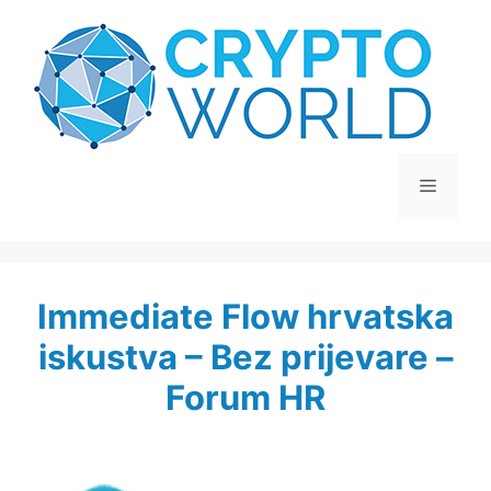
Preskoči
na
sadržaj
Izborni
Immediate Flow hrvatska
iskustva – Bez prijevare –
Forum HR