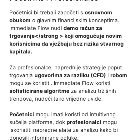
Početnici bi trebali započeti s
osnovnom
obukom
o glavnim financijskim konceptima.
Immediate Flow nudi
demo račun za
trgovanje</strong > koji omogućuje novim
korisnicima da vježbaju bez rizika stvarnog
kapitala.
Za profesionalce, naprednije strategije poput
trgovanja
ugovorima za razliku (CFD)
i
robom
mogu se koristiti. Immediate Flow koristi
sofisticirane algoritme
za analizu tržišnih
trendova, nudeći tako vrijedne uvide.
Početnici
mogu imati koristi od intuitivnog
sučelja platforme, dok
profesionalci
mogu
iskoristiti napredne alate za analizu kako bi
donosili informirane odluke.