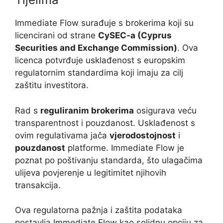
Immediate Flow surađuje s brokerima koji su
licencirani od strane
CySEC-a (Cyprus
Securities and Exchange Commission)
. Ova
licenca potvrđuje usklađenost s europskim
regulatornim standardima koji imaju za cilj
zaštitu investitora.
Rad s
reguliranim brokerima
osigurava veću
transparentnost i pouzdanost. Usklađenost s
ovim regulativama jača
vjerodostojnost
i
pouzdanost
platforme. Immediate Flow je
poznat po poštivanju standarda, što ulagačima
ulijeva povjerenje u legitimitet njihovih
transakcija.
Ova regulatorna pažnja i zaštita podataka
postavlja Immediate Flow kao solidnu opciju za